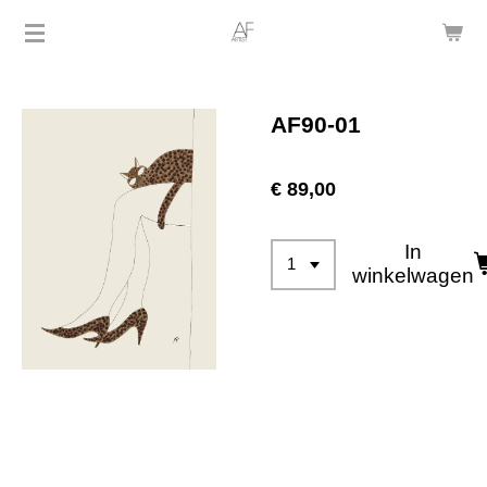
Ga
direct
naar
de
AF90-01
hoofdinhoud
€ 89,00
In
winkelwagen