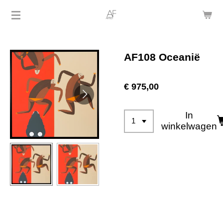
Ga
direct
naar
de
AF108 Oceanië
hoofdinhoud
€ 975,00
In
winkelwagen