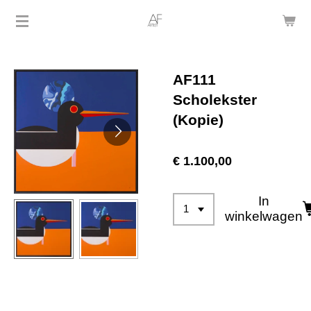
Ga
direct
naar
de
AF111
hoofdinhoud
Scholekster
(Kopie)
€ 1.100,00
In
winkelwagen